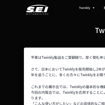
Twinkly
Tw
平素はTwinkly製品をご愛顧賜り、厚く御礼
さて、日本においてTwinklyを販売開始し2
年を追うごとに、多くの方々にTwinklyを
これまでの展示会では、Twinklyの基本的
今回の内覧会では、Twinklyを応用するこ
ります。
「こんな使い方がしたい」などの具体的なご相