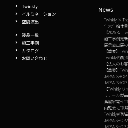
Twinkly
News
イルミネーション
Twinkly 
空間演出
年末年始休
【2025 3月
製品一覧
施工事例更
施工事例
展示会出展
カタログ
【重要】Tw
Twinkly内覧
お問い合わせ
【法人のお客
【重要】Tw
JAPAN SH
JAPAN SHO
【Twinkl
リテール製
蔦屋家電+に
内覧会 ご来
Twinkly
JAPANSH
JAPANSHO