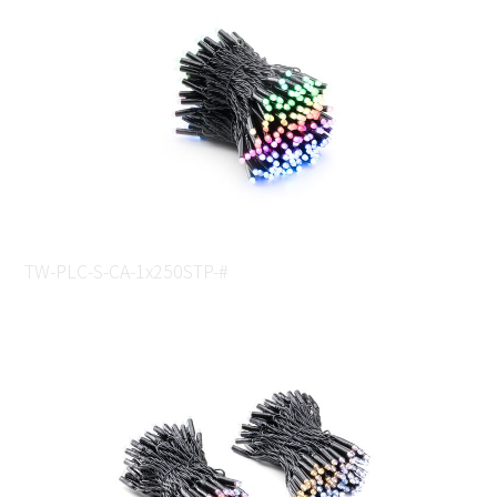
TW-PLC-S-CA-1x250STP-#