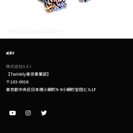
TW-PLC-S-CA-2x125GOP-#
株式会社S.E.I
【Twinkly東京事業部】
〒103-0016
東京都中央区
日本橋
小網町9-9小網町安田ビル1F