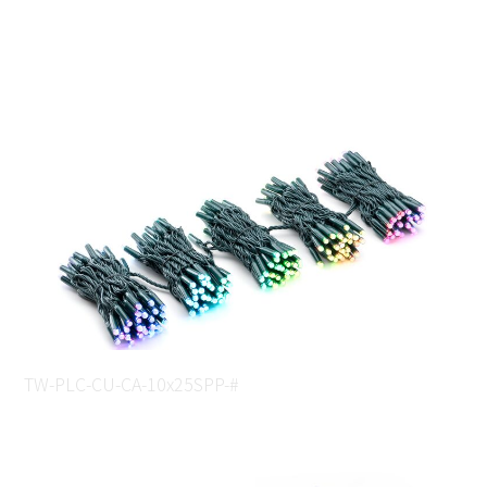
TW-PLC-CU-CA-10x25SPP-#