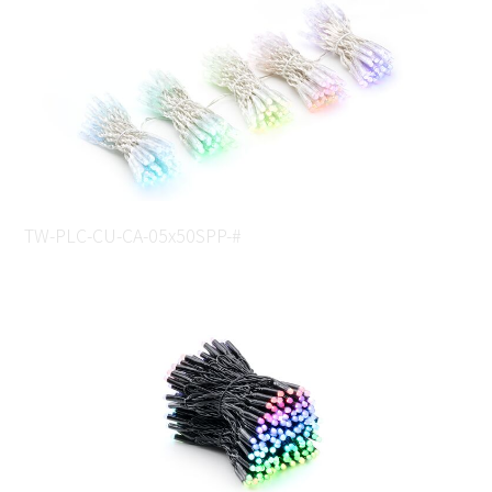
TW-PLC-CU-CA-05x50SPP-#